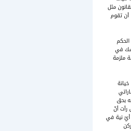
قانون مثل
 أن تقوم
 الحكم
لشك في
ة ملزمة
خيانة
اراتي
ه بحق
رأت أنّ
أيّ نية في
ركن