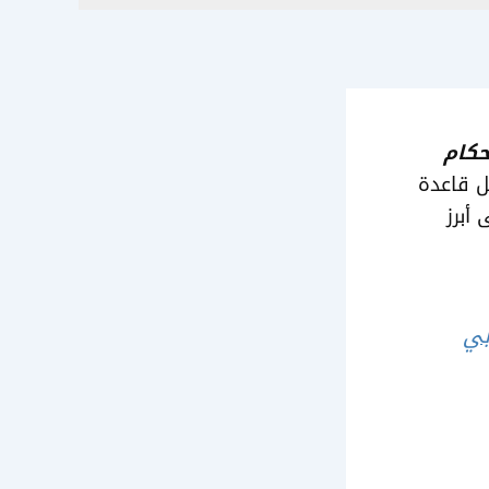
حكام
ل قاعدة
أبرز
بي