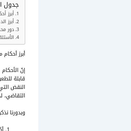
جدول ال
أبرز أح
أبرز ال
دور محا
الأسئلة
أبرز أحكام 
إنّ الأحكام
قابلة للطع
النقض التي 
التقاضي، لذ
وبدورنا نذك
أك