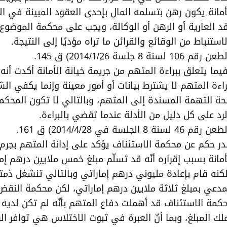
أمانة يكون رهن بتسلمه المال بإحدى العقود المبينة في ال
د العارية أو الرهن أو الوكالة، ويجب على محكمة الموضوع
لاستنباط من الوقائع والقرائن ما تراه مؤديًا إلى النتيجة.
 رقم 106 لسنة 8 جلسة 2014/1/26) ق 145.
يما يتعلق ببراءة المتهم من جريمة خيانة الأمانة أكدت أنه
راءة المتهم لا يشترط بيانات أو أمور معينة وإنما يكفي ا
ة التهمة المسندة إلى المتهم، وبالتالي لا تكون المحكم
لرد على كل دليل من الأدلة عندما تقضي بالبراءة.
 رقم 46 لسنة 8 الجلسة في 2014/4/28) ق 161.
ر حكم عن محكمة الاستئناف يؤكد على إدانة المتهم بجرم 
أمانة بسبب إقراره أنّه قد تسلّم مبلغ خمس ملايين درهم إم
كنه قام بإعادة مليوني درهم إماراتي وبالتالي تنشغل ذمت
مدعي بمبلغ ثلاثة ملايين درهم إماراتي، لكن محكمة النقض 
كمة الاستئناف قد أهملت دفاع المتهم بأنّه لم تكن لديه 
لك المبلغ، وبما أنّ العبرة في ثبوت الاختلاس هي توافر ال