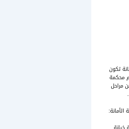
انة تكون
م محكمة
ن مراحل
الأمانة:
 خيانة