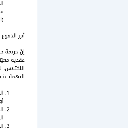
ال
مل
(الط
أبرز الدفوع
إنّ جريمة 
عقدية معيّن
الاختلاس، 
التهمة عنه،
ال
أو
ال
ال
ال