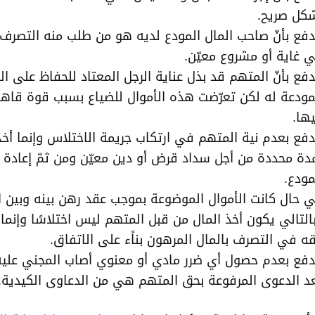
كل صريح.
دفع بأنّ صاحب المال المودع لديه هو من طلب منه التصرف 
 غاية أو مشروع معيّن.
دفع بأنّ المتهم قد بذل عناية الرجل المعتاد للحفاظ على ال
مودعة له لكن تعرّضت هذه الأموال للضياع بسبب قوة قاهرة
ها.
دفع بعدم نية المتهم في ارتكاب جريمة الاختلاس وإنما أخذ
دة محددة من أجل سداد قرض أو دين معيّن ومن ثمّ إعادة ا
مودع.
 حال كانت الأموال الموضوعة بموجب عقد رهن بينه وبين 
التالي يكون أخذ المال من قبل المتهم ليس اختلاسًا وإنما
ه في التصرف بالمال المرهون بناًء على الاتفاق.
دفع بعدم حصول أي ضرر مادي أو معنوي أصاب المجني عليه 
د الدعوى المرفوعة بحق المتهم هي من الدعاوى الكيدية.