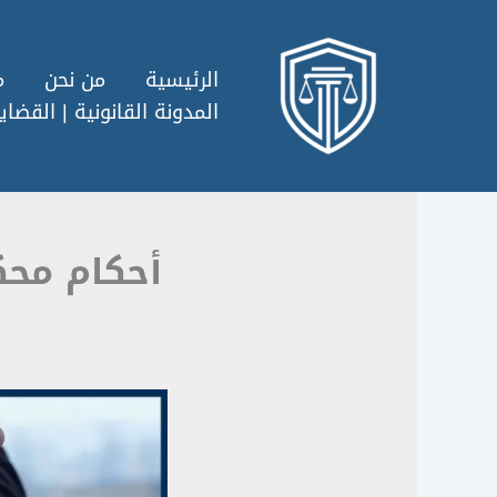
خطي
لى
لمحتوى
الرئيسية
من نحن
م
المدونة القانونية | القضايا
أحكام محك