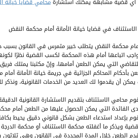
 أي قضية مشابهة يمكنك استشارة
محامي قضايا خيانة الأ
لاستئناف في قضايا خيانة الأمانة أمام محكمة النقض
مام محكمة النقض يتطلب خبير متمرس في القانون بسبب د
لواجب اتباعها أمام هذه المحكمة لكسب القضية نظرًا لكونها
تقاضي التي يمكن الطعن أمامها، وإنّ مكتبنا يمتلك فريق
 بأحكام المحاكم الجزائية في جريمة خيانة الأمانة أمام 
مكن أن يقدموا لك العديد من الخدمات القانونية، ونذكر ل
وم محامي الاستئناف بتقديم الاستشارة القانونية الدقيقة
ى الفائدة التي يمكن الحصول عليها من الطعن أمام محك
وم بإعداد استدعاء الطعن بشكل قانوني دقيق يحيط بكافة
قضية ويذكر ما أغفلته محكمة الاستئناف أو محكمة الدرجة ا
دم الطعن خلال المدة المحددة في القانون وهي ثلاثون يو