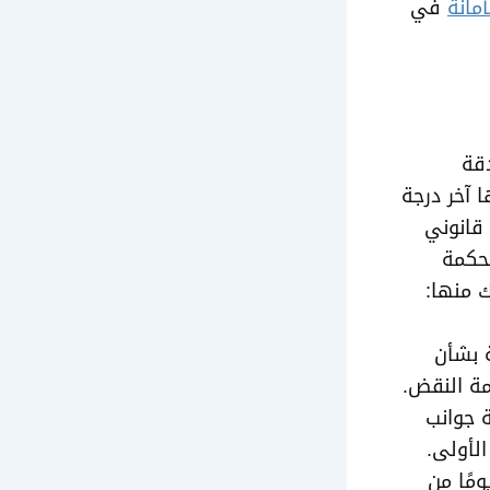
مانة
في
قة
 آخر درجة
 قانوني
محكمة
ك منها:
 بشأن
مة النقض.
 جوانب
لأولى.
مًا من