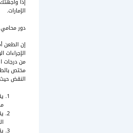
إذا واجهتك
الإمارات.
دور محامي ا
إن الطعن أ
الإجراءات ا
من درجات ال
مختص بالطعن
النقض حيث ي
يق
مد
يق
ال
يق