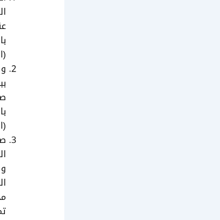
ال
عق
با
(الطعن
وف
بب
صح
با
(الطعن
صد
ال
ول
ال
مح
تم