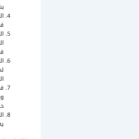
بش
ال
في
ال
ال
في
ال
لم
ال
في
وب
حق
ال
يع