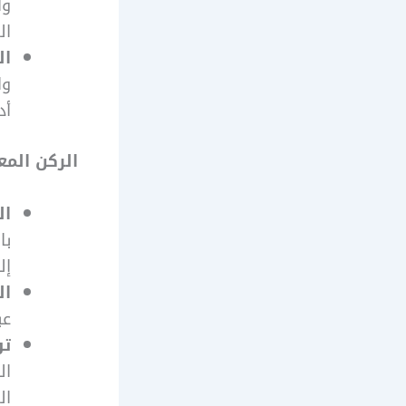
وا
ال
ال
وا
أد
الركن الم
ال
با
إل
ال
عب
تو
ال
ال