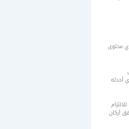
أي محتوى
ي أحدثه
لالتزام
قق أركان