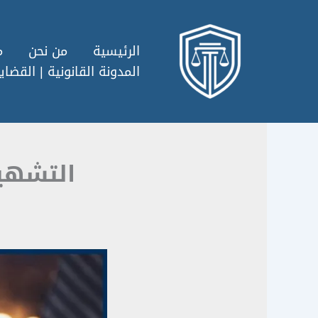
خطي
لى
لمحتوى
الرئيسية
من نحن
م
المدونة القانونية | القضايا
التشهير