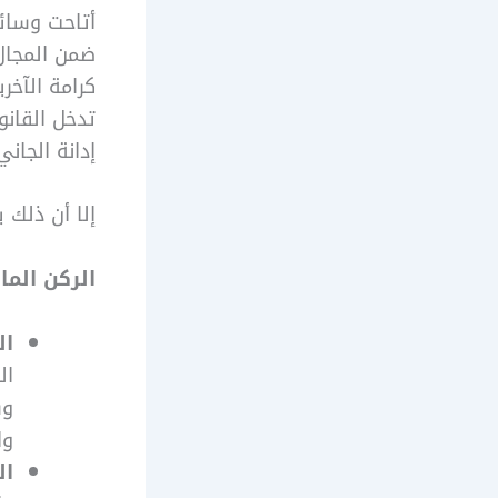
أتاحت وسائل
ضمن المجال 
كرامة الآخ
تدخل القانو
إدانة الجان
إلا أن ذلك 
الركن الما
ال
ال
وس
وا
ال