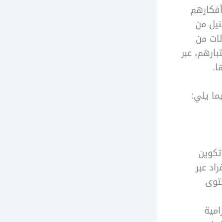
أفكارهم
نيل من
لات من
ارهم، عبر
ا.
ما يلي:
تكوين
اد عبر
توى
امية