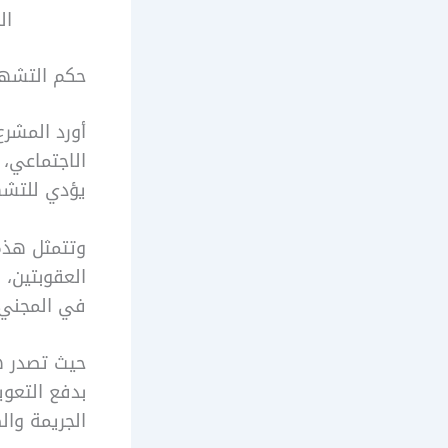
ال
حكم التشهي
أورد المشرع
الاجتماعي،
يؤدي للتشه
وتتمثل هذه 
العقوبتين، 
في المجني 
حيث تصدر هذ
بدفع التعو
الجريمة والض