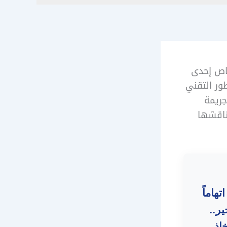
خاص إحدى
ور التقني
جريمة
ناقشها
هاماً
ر..
اذ