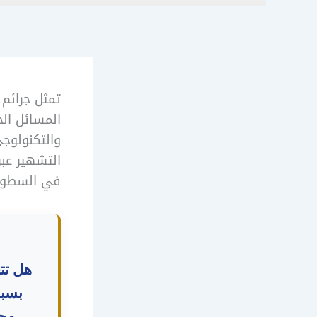
تمثل جرائم 
المسائل ال
والتكنولوج
التشهير عبر
في السطور ا
هل تت
بسبب
محا