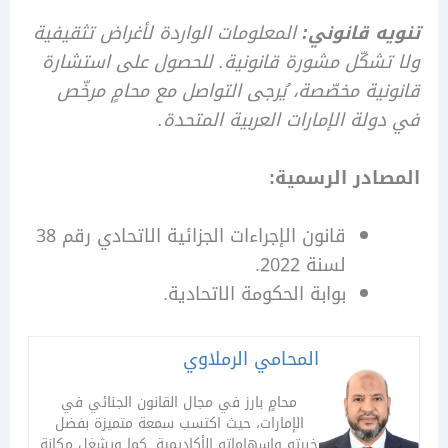
ه قانوني:
المعلومات الواردة لأغراض تثقيفية
شكّل مشورة قانونية. للحصول على استشارة
ية مخصّصة، يُرجى التواصل مع محامٍ مرخّص
لة الإمارات العربية المتحدة.
ادر الرسمية:
قانون الإجراءات الجزائية الاتحادي رقم 38
لسنة 2022.
بوابة الحكومة الاتحادية.
المحامي الرملاوي
محامٍ بارز في مجال القانون الجنائي في
الإمارات، حيث اكتسب سمعة متميزة بفضل
خبرته وإسهاماته الأكاديمية. كما ويشغل مكانة