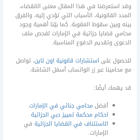
ستعرضنا في هذا المقال معنى الانقضاء،
 القانونية، الأسباب التي تؤدي إليه، والفرق
وبين سقوط العقوبة. كما بيّنا أهمية وجود
 قضايا جزائية في الإمارات لفحص ملف
ى وتقديم الدفوع المناسبة.
ول على
استشارات قانونية اون لاين
، تواصل
امينا عبر زر الواتساب أسفل الشاشة.
مك أيضًا:
أفضل
محامي جنائي في الإمارات
.
احكام محكمة تمييز دبي الجزائية
الاستئناف في القضايا الجزائية
في
الإمارات.