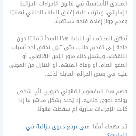
دئ الأساسية في قانون الإجراءات الجزائية
راتي، ويترتب عليه إغلاق الملف الجنائي نهائيًا
جواز إعادة فتحه مستقبلًا.
ق المحكمة أو النيابة هذا المبدأ تلقائيًا دون
إلى تقديم طلب، متى تبيّن تحقق أحد أسباب
ضاء. ويشمل ذلك مرور الزمن القانوني، أو
 العام، أو وفاة المتهم، أو التنازل من المجني
في بعض الجرائم القابلة لذلك.
هذا المفهوم القانوني ضروري لأي شخص
 دعوى جنائية، إذ يُحدد بشكل مباشر ما إذا
الإجراءات سارية أم سقطت قانونًا.
مك أيضًا:
متى ترفع دعوى جزائية في
رات؟