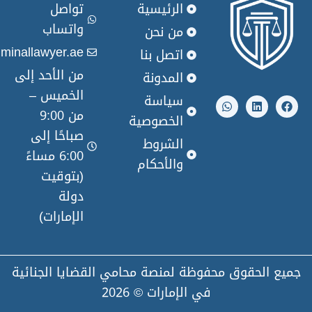
الرئيسية
تواصل
واتساب
من نحن
info@criminallawyer.ae
اتصل بنا
من الأحد إلى
المدونة
W
L
الخميس –
h
i
سياسة
a
n
من 9:00
t
k
الخصوصية
s
e
صباحًا إلى
a
d
الشروط
p
i
6:00 مساءً
والأحكام
p
n
(بتوقيت
دولة
الإمارات)
لحقوق محفوظة لمنصة محامي القضايا الجنائية
في الإمارات © 2026