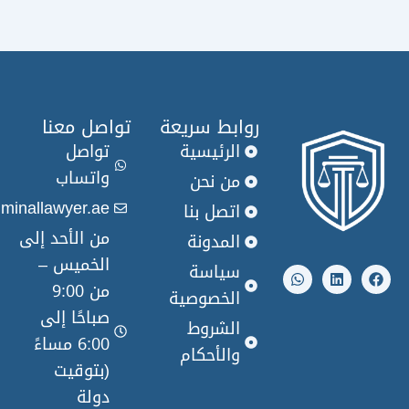
روابط سريعة
تواصل معنا
الرئيسية
تواصل
واتساب
من نحن
info@criminallawyer.ae
اتصل بنا
من الأحد إلى
المدونة
W
L
الخميس –
h
i
سياسة
a
n
من 9:00
t
k
الخصوصية
s
e
صباحًا إلى
a
d
الشروط
p
i
6:00 مساءً
والأحكام
p
n
(بتوقيت
دولة