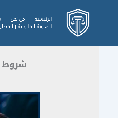
خطي
لى
لمحتوى
الرئيسية
من نحن
م
المدونة القانونية | القضايا
شروط رف