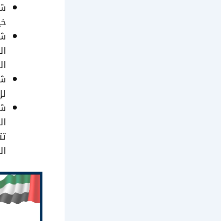
شر
خي
شر
ال
ال
شر
لإ
شر
ال
تت
ال