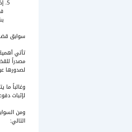
إذ
في
بش
سوابق قضائي
تأتي أهمية 
مصدراً للقض
لصدورها عن
وغالباً ما 
لإثبات دفو
التالي: