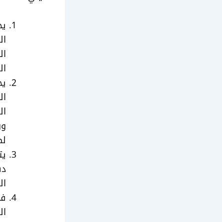
يج
ال
ال
ال
يج
ال
ال
وو
لط
يت
دف
ال
في
ال