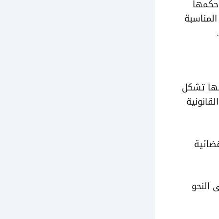
 حكمها
المناسبة
نها تشكل
لقانونية
قضائية
201 والذي جاء على النحو