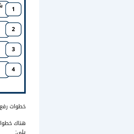
خطوات رفع د
هناك خطوات 
يلي: