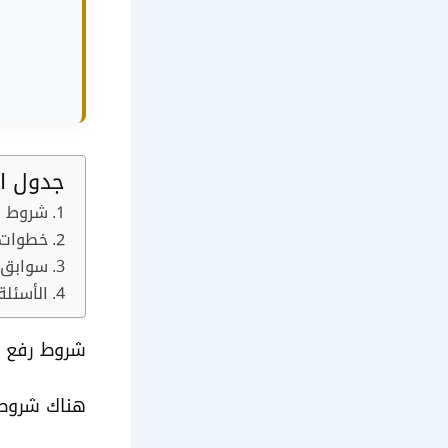
جدول ال
شروط رف
خطوات ر
سوابق ق
الأسئلة
شروط رفع دع
هناك شروط ل