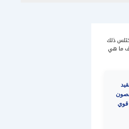
ختلس ذلك
رف ما هي
يد
صصون
 قوي