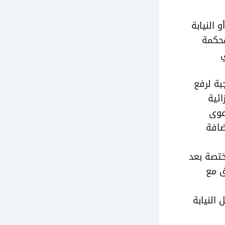
 النيابة
محكمة
ي
بة لرفع
ائية
عوى
ضافة
ختصة بعد
ق مع
النيابة