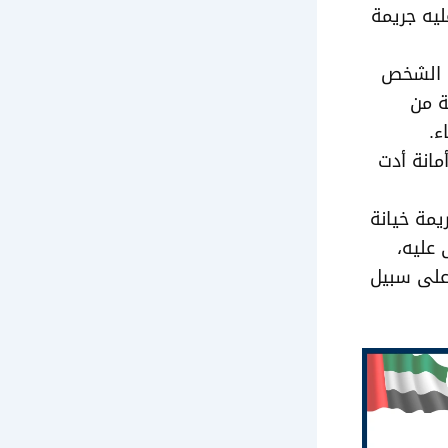
يه جريمة
ل الشخص
ة من
ء.
مانة أدت
مة خيانة
 عليه،
على سبيل