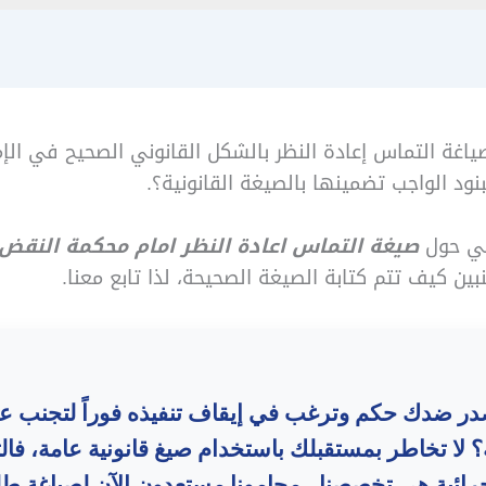
غة التماس إعادة النظر بالشكل القانوني الصحيح في الإما
ود الواجب تضمينها بالصيغة القانونية؟.
الي حول
صيغة التماس اعادة النظر امام محكمة النقض
نبين كيف تتم كتابة الصيغة الصحيحة، لذا تابع معنا.
ر ضدك حكم وترغب في إيقاف تنفيذه فوراً لتجنب ع
 لا تخاطر بمستقبلك باستخدام صيغ قانونية عامة، فال
جرائية هي تخصصنا.. محامونا مستعدون الآن لصياغة ط