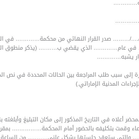
يه………….
………………
/…./……… صدر القرار النهائي من محكمة…………. في ال
ي عام…………. الذي يقضي ب………. (يذكر منطوق القرا
قرار يشبه………….
جراءات المدنية الإماراتي.)
المحضر أعلاه في التاريخ المذكور إلى مكان التبليغ وأبلغته 
عاء وقمت بتكليفه بالحضور أمام المحكمة……………. بمقر
 والتي ستعقد جلستها بشكل علني​​……….. من الساعة 