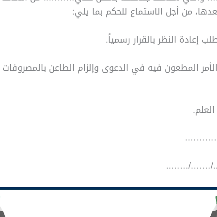
بعدها، من أجل الاستماع للحكم بما يلي:
طلب إعادة النظر بالقرار رسمياً.
اء الأمر المطعون فيه في الدعوى وإلزام الطاعن بالمصروفات 
لعلم.
………….
./……./……..