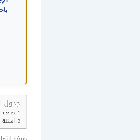
باح
جدول ال
صيغة ال
أسئلة ش
صيغة التماس