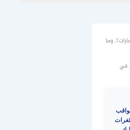
رات؟، وما
في
واقب
ثغرات
لبك