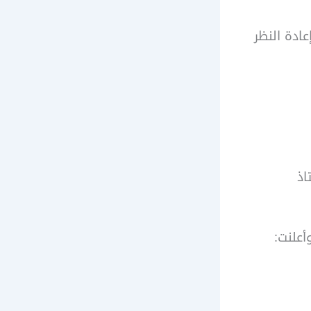
ادة النظر
اذ
علنت: