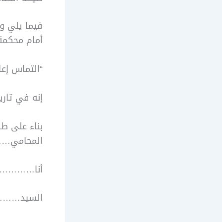
فيما يلي وض
أمام محكمة
“التماس إعا
إنه في تا
بناء على 
المحامي
أنا…………. م
السيد……