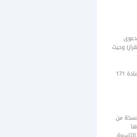
دعوى
ر) وحيث
(يجب الإشارة إلى سبب طلب المراجعة بين الحالات المحددة في نص المادة 171
بنسخة من
ها
التاسعة