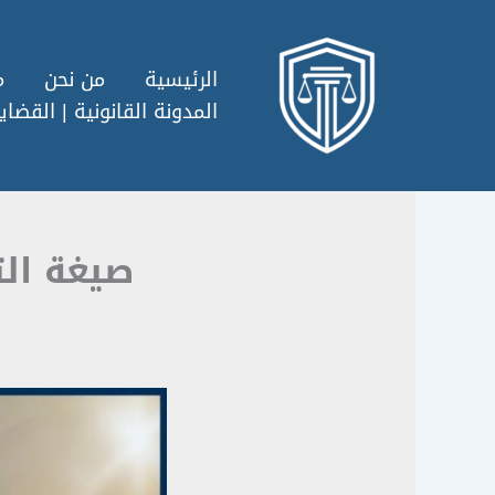
خطي
لى
لمحتوى
الرئيسية
من نحن
م
المدونة القانونية | القضايا
صيغة الت