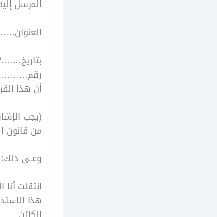
المرسل إل
العنوان
بتاريخ…….
رقم………. ف
أن هذا ال
من قانون الإ
وعلى ذلك:
انتقلت أنا 
هذا الاستد
الكائن……….