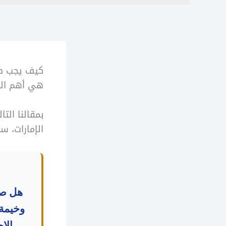
كيف يجب صيا
هي أهم البن
بمقالنا الت
الإمارات، س
هل صد
وخيمة؟
الإ