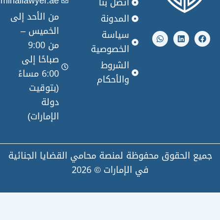
info@criminallawyer.ae
اتصل بنا
من الأحد إلى
المدونة
W
L
الخميس –
h
i
سياسة
a
n
من 9:00
t
k
الخصوصية
s
e
صباحًا إلى
a
d
الشروط
p
i
6:00 مساءً
والأحكام
p
n
(بتوقيت
دولة
الإمارات)
لحقوق محفوظة لمنصة محامي القضايا الجنائية
في الإمارات © 2026