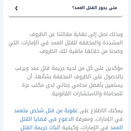
ا الجريمة، والمتعلقة بشخصية الجاني
 يجوز القتل العمد؟
خصية المجني عليه، والقصد الجنائي
يجوز القتل العمد إلا إذا كان هناك حالة
أداة التي ارتكبت بها الجريمة.
اع شرعي، تتعلق بفعل يخشى أن ينتج عنه
متمثلة بسبق الإصرار والترصد من قبل
 نصل إلى نهاية مقالتنا عن الظروف
وت أو جراح بالغة، أو إذا كان هناك اعتداء
اني، أو إذا كانت مقترنة بجريمة أخرى، أو إذا
دة والمخففه للقتل العمد في الإمارات، التي
ى أنثى كرهاً، أو هتك عرض شخص بالقوة،
ت الجريمة على أحد أصول الجاني، أو على
 من خلالها ماهية تلك الظروف.
اختطاف إنسان، أو في جنايات الحريق أو
ف عام أثناء تأدية وظيفته أو بسببها، أو
تلاف أو السرقة، أو في حالة الدخول ليلاً
تعمال السم أو المواد المتفجرة.
ن على كل من لديه جريمة قتل عمد ويرغب
 منزل مسكون أو أحد ملحقاته.
ول على الظروف المخففة بشأنها، أن
ين بأفضل محامي جنائي لدى مكتب عزة
ماة والاستشارات القانونية.
 الاطلاع على
عقوبة من قتل شخص متعمد
إمارات، ومعرفة
الدفوع في قضايا القتل
في الإمارات، وكيفية
اثبات جريمة القتل