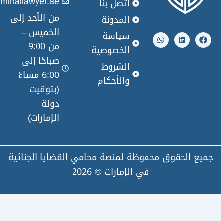
info@criminallawyer.ae
اتصل بنا
من الأحد إلى
المدونة
W
L
الخميس –
h
i
سياسة
a
n
من 9:00
t
k
الخصوصية
s
e
صباحًا إلى
a
d
الشروط
p
i
6:00 مساءً
والأحكام
p
n
(بتوقيت
دولة
الإمارات)
لحقوق محفوظة لمنصة محامي القضايا الجنائية
في الإمارات © 2026