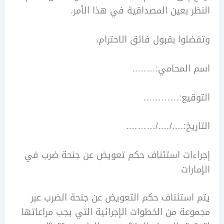
 بعين المصداقية في هذا الأمر.
وا بقبول فائق الاحترام،
المحامي:……..
قيع:…………
ريخ:…./…./……….
ءات استئناف حكم تعويض عن جنحة ضرب في
ات
ستئناف حكم التعويض عن جنحة الضرب عبر
ة من الخطوات الإجرائية التي يجب مراعاتها