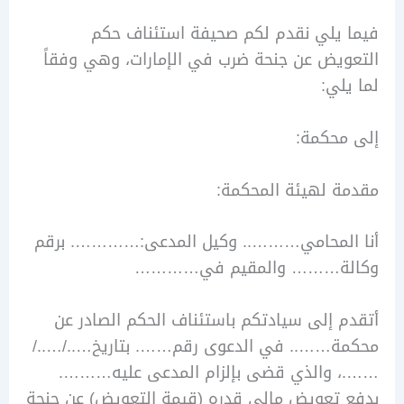
 يلي نقدم لكم صحيفة استئناف حكم
يض عن جنحة ضرب في الإمارات، وهي وفقاً
لي:
محكمة:
 لهيئة المحكمة:
المحامي……….. وكيل المدعى:…………. برقم
ة……… والمقيم في…………
 إلى سيادتكم باستئناف الحكم الصادر عن
ة…….. في الدعوى رقم……. بتاريخ…../…../
 والذي قضى بإلزام المدعى عليه……….
 تعويض مالي قدره (قيمة التعويض) عن جنحة