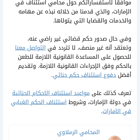
ًا لاستفساراتكم حول محامي استئناف في
وبة الإعدام مستأنفًا بحكم القانون
رات، والذي قدمنا من خلاله نبذه عن مهامه
قوفًا تنفيذه.
مات والقضايا التي يتولاها.
حال صدور حكم قضائي غير راضي عنه،
د أنه غير منصف، لا تتردد في
التواصل معنا
ل على المساعدة القانونية اللازمة للطعن
م وفق الإجراءات القانونية اللازمة. وتقديم
ل
دفوع استئناف حكم جنائي
.
 كذلك على
مواعيد استئناف الاحكام الجنائية
لة الإمارات، وشروط
استئناف الحكم الغيابي
امارات
.
المحامي الرملاوي