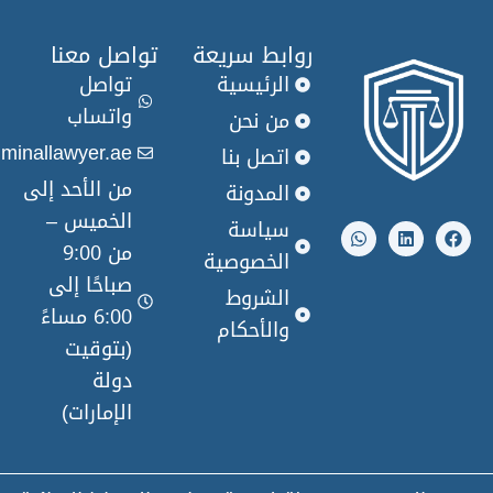
روابط سريعة
تواصل معنا
الرئيسية
تواصل
واتساب
من نحن
info@criminallawyer.ae
اتصل بنا
من الأحد إلى
المدونة
W
L
الخميس –
h
i
سياسة
a
n
من 9:00
t
k
الخصوصية
s
e
صباحًا إلى
a
d
الشروط
p
i
6:00 مساءً
والأحكام
p
n
(بتوقيت
دولة
الإمارات)